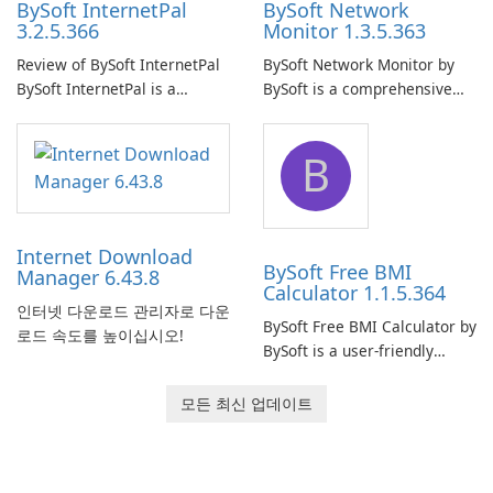
BySoft InternetPal
BySoft Network
3.2.5.366
Monitor 1.3.5.363
Review of BySoft InternetPal
BySoft Network Monitor by
BySoft InternetPal is a
BySoft is a comprehensive
comprehensive software
network monitoring software
application designed to
designed to help businesses
B
monitor your internet
effectively manage their
connection and provide real-
network infrastructure.
time insights into its
performance.
Internet Download
BySoft Free BMI
Manager 6.43.8
Calculator 1.1.5.364
인터넷 다운로드 관리자로 다운
BySoft Free BMI Calculator by
로드 속도를 높이십시오!
BySoft is a user-friendly
software application
designed to help you
모든 최신 업데이트
calculate your Body Mass
Index quickly and accurately.