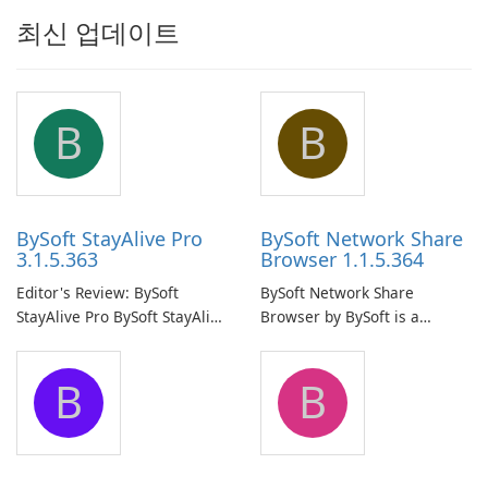
최신 업데이트
B
B
BySoft StayAlive Pro
BySoft Network Share
3.1.5.363
Browser 1.1.5.364
Editor's Review: BySoft
BySoft Network Share
StayAlive Pro BySoft StayAlive
Browser by BySoft is a
Pro is a reliable software
comprehensive software
application designed to
application that allows users
B
B
ensure the continuous and
to easily browse and manage
uninterrupted operation of
shared folders on their
your computer system.
network.