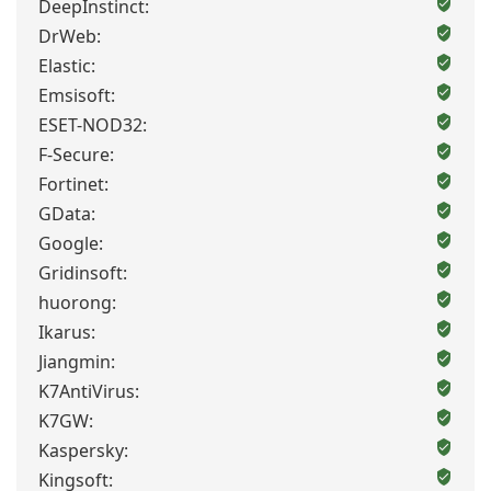
DeepInstinct:
DrWeb:
Elastic:
Emsisoft:
ESET-NOD32:
F-Secure:
Fortinet:
GData:
Google:
Gridinsoft:
huorong:
Ikarus:
Jiangmin:
K7AntiVirus:
K7GW:
Kaspersky:
Kingsoft: