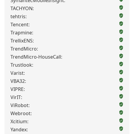
SymantecMobileInsight:
TACHYON:
tehtris:
Tencent:
Trapmine:
TrellixENS:
TrendMicro:
TrendMicro-HouseCall:
Trustlook:
Varist:
VBA32:
VIPRE:
VirIT:
ViRobot:
Webroot:
Xcitium:
Yandex: