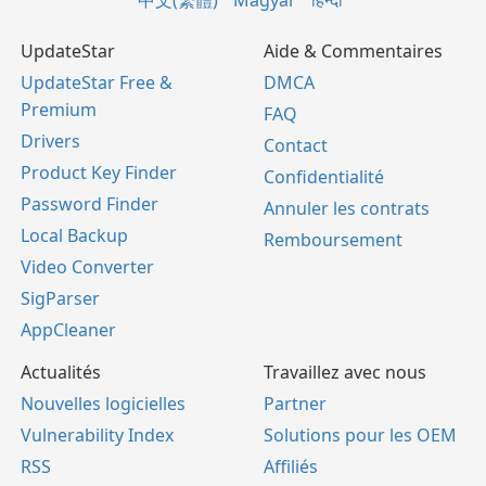
中文(繁體)
Magyar
हिन्दी
UpdateStar
Aide & Commentaires
UpdateStar Free &
DMCA
Premium
FAQ
Drivers
Contact
Product Key Finder
Confidentialité
Password Finder
Annuler les contrats
Local Backup
Remboursement
Video Converter
SigParser
AppCleaner
Actualités
Travaillez avec nous
Nouvelles logicielles
Partner
Vulnerability Index
Solutions pour les OEM
RSS
Affiliés