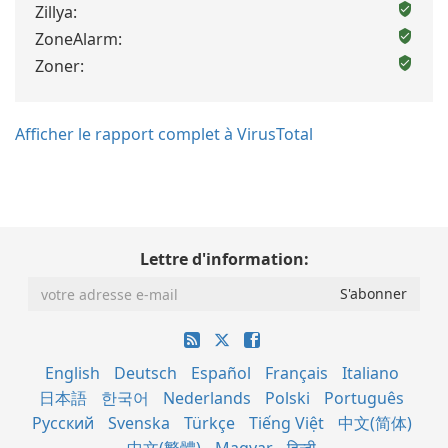
Zillya:
ZoneAlarm:
Zoner:
Afficher le rapport complet à VirusTotal
Lettre d'information:
English
Deutsch
Español
Français
Italiano
日本語
한국어
Nederlands
Polski
Português
Русский
Svenska
Türkçe
Tiếng Việt
中文(简体)