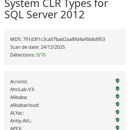
System CLR Types for
SQL Server 2012
MD5: 791d3f1c3ca07bad2aa8fd4af6b6d953
Scan de date: 24/12/2025
Détections:
0/76
Acronis:
AhnLab-V3:
Alibaba:
alibabacloud:
ALYac:
Antiy-AVL:
APEX: