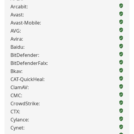
Arcabit:
Avast:
Avast-Mobile:
AVG:
Avira:
Baidu:
BitDefender:
BitDefenderFalx:
Bkav:
CAT-QuickHeal:
ClamAV:
CMC:
CrowdStrike:
CTX:
Cylance:
Cynet: