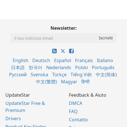
Newsletter:
English
Deutsch
Español
Français
Italiano
日本語
한국어
Nederlands
Polski
Português
Русский
Svenska
Türkçe
Tiếng Việt
中文(简体)
中文(繁體)
Magyar
हिन्दी
UpdateStar
Feedback & Aiuto
UpdateStar Free &
DMCA
Premium
FAQ
Drivers
Contatto
Product Key Finder