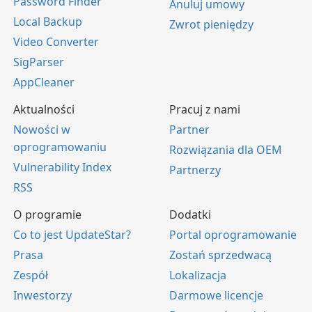
Password Finder
Anuluj umowy
Local Backup
Zwrot pieniędzy
Video Converter
SigParser
AppCleaner
Aktualności
Pracuj z nami
Nowości w
Partner
oprogramowaniu
Rozwiązania dla OEM
Vulnerability Index
Partnerzy
RSS
O programie
Dodatki
Co to jest UpdateStar?
Portal oprogramowanie
Prasa
Zostań sprzedwacą
Zespół
Lokalizacja
Inwestorzy
Darmowe licencje