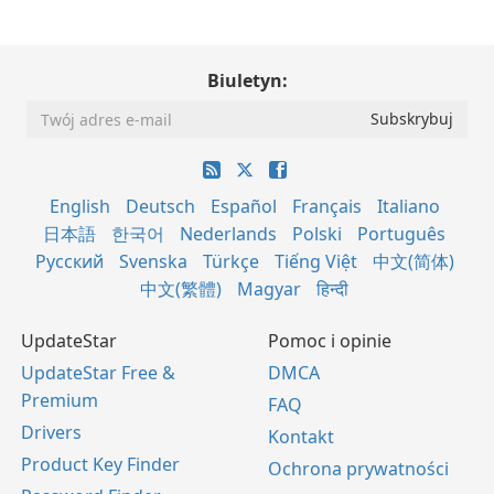
Biuletyn:
English
Deutsch
Español
Français
Italiano
日本語
한국어
Nederlands
Polski
Português
Русский
Svenska
Türkçe
Tiếng Việt
中文(简体)
中文(繁體)
Magyar
हिन्दी
UpdateStar
Pomoc i opinie
UpdateStar Free &
DMCA
Premium
FAQ
Drivers
Kontakt
Product Key Finder
Ochrona prywatności