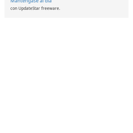
Manténgase al día
con UpdateStar freeware.