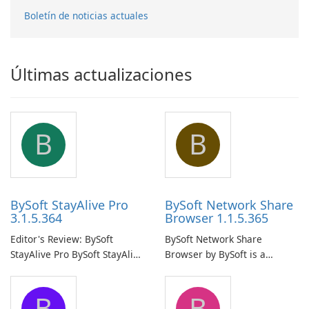
Boletín de noticias actuales
Últimas actualizaciones
B
B
BySoft StayAlive Pro
BySoft Network Share
3.1.5.364
Browser 1.1.5.365
Editor's Review: BySoft
BySoft Network Share
StayAlive Pro BySoft StayAlive
Browser by BySoft is a
Pro is a reliable software
comprehensive software
application designed to
application that allows users
B
B
ensure the continuous and
to easily browse and manage