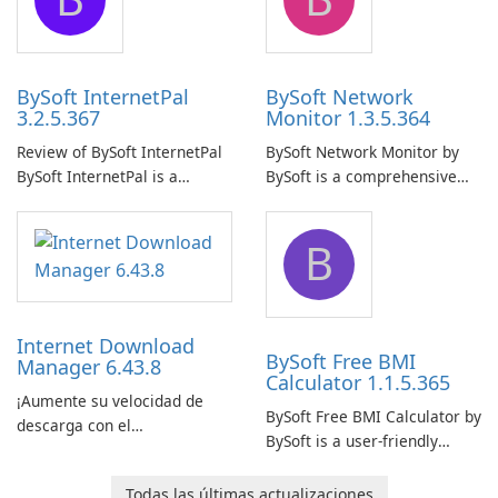
uninterrupted operation of
shared folders on their
your computer system.
network.
BySoft InternetPal
BySoft Network
3.2.5.367
Monitor 1.3.5.364
Review of BySoft InternetPal
BySoft Network Monitor by
BySoft InternetPal is a
BySoft is a comprehensive
comprehensive software
network monitoring software
application designed to
designed to help businesses
B
monitor your internet
effectively manage their
connection and provide real-
network infrastructure.
time insights into its
performance.
Internet Download
BySoft Free BMI
Manager 6.43.8
Calculator 1.1.5.365
¡Aumente su velocidad de
BySoft Free BMI Calculator by
descarga con el
BySoft is a user-friendly
Administrador de descargas
software application
de Internet!
designed to help you
Todas las últimas actualizaciones