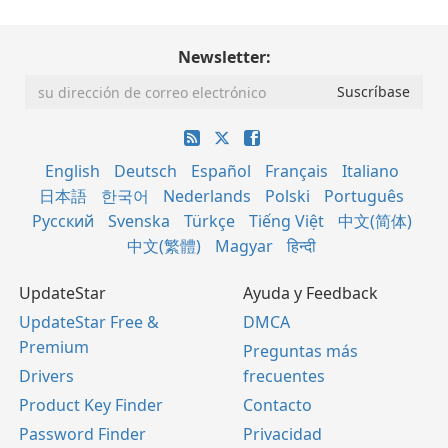
Newsletter:
English
Deutsch
Español
Français
Italiano
日本語
한국어
Nederlands
Polski
Português
Русский
Svenska
Türkçe
Tiếng Việt
中文(简体)
中文(繁體)
Magyar
हिन्दी
UpdateStar
Ayuda y Feedback
UpdateStar Free &
DMCA
Premium
Preguntas más
Drivers
frecuentes
Product Key Finder
Contacto
Password Finder
Privacidad