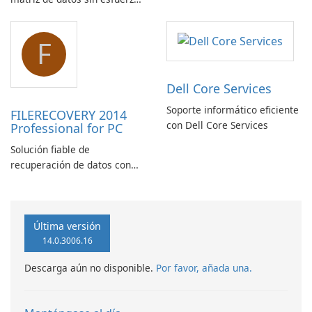
recuperación de correo
con el script de código de
electrónico
barras de matriz de datos
F
ASPX
Dell Core Services
Soporte informático eficiente
FILERECOVERY 2014
con Dell Core Services
Professional for PC
Solución fiable de
recuperación de datos con
características robustas
Última versión
14.0.3006.16
Descarga aún no disponible.
Por favor, añada una.