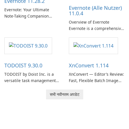
Evernote 11.28.2
organizations and users who
Evernote (Alle Nutzer)
need predictable …
Evernote: Your Ultimate
11.0.4
Note-Taking Companion
Overview of Evernote
Evernote, developed by
Evernote is a comprehensive
EverNote Corp., is a versatile
note-taking and organization
note-taking application that
software designed to help
helps users capture ideas,
users capture, organize, and
organize to-do lists, and keep
access information across
track of important
multiple devices.
information.
TODOIST 9.30.0
XnConvert 1.114
TODOIST by Doist Inc. is a
XnConvert — Editor’s Review:
versatile task management
Fast, Flexible Batch Image
tool designed to help
Converter for Windows,
individuals and teams
macOS and Linux XnConvert
सभी नवीनतम अपडेट
organize their work and
is a polished, cross-platform
increase productivity.
batch image processor from
XnSoft that balances depth
and simplicity.