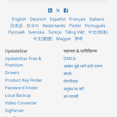
English
Deutsch
Español
Français
Italiano
日本語
한국어
Nederlands
Polski
Português
Русский
Svenska
Türkçe
Tiếng Việt
中文(简体)
中文(繁體)
Magyar
हिन्दी
UpdateStar
सहायता & प्रतिक्रिया
UpdateStar Free &
DMCA
Premium
अक्सर पूछे जाने वाले प्रश्न
Drivers
संपर्क
Product Key Finder
गोपनीयता
Password Finder
अनुबंध रद्द करें
Local Backup
धन वापसी
Video Converter
SigParser