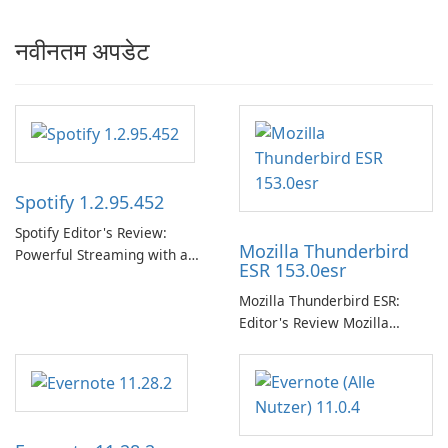
नवीनतम अपडेट
Spotify 1.2.95.452
Spotify Editor's Review:
Mozilla Thunderbird
Powerful Streaming with a
ESR 153.0esr
Native Windows App Spotify
continues to lead the music
Mozilla Thunderbird ESR:
streaming market with an
Editor's Review Mozilla
expansive music and podcast
Thunderbird ESR (Extended
library, intelligent
Support Release) is the long-
personalization, and a
term support channel of the
polished native Windows app
Thunderbird desktop email
that …
client designed for