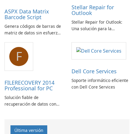
Stellar Repair for
ASPX Data Matrix
Outlook
Barcode Script
Stellar Repair for Outlook:
Genera códigos de barras de
Una solución para la
matriz de datos sin esfuerzo
recuperación de correo
con el script de código de
electrónico
barras de matriz de datos
F
ASPX
Dell Core Services
Soporte informático eficiente
FILERECOVERY 2014
con Dell Core Services
Professional for PC
Solución fiable de
recuperación de datos con
características robustas
Última versión