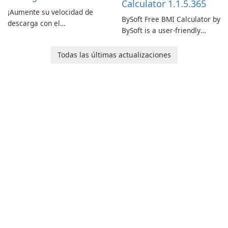
Calculator 1.1.5.365
¡Aumente su velocidad de
BySoft Free BMI Calculator by
descarga con el
BySoft is a user-friendly
Administrador de descargas
software application
de Internet!
designed to help you
Todas las últimas actualizaciones
calculate your Body Mass
Index quickly and accurately.