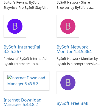
Editor's Review: BySoft
BySoft Network Share
StayAlive Pro BySoft StayAlive
Browser by BySoft is a
Pro is a reliable software
comprehensive software
application designed to
application that allows users
B
B
ensure the continuous and
to easily browse and manage
uninterrupted operation of
shared folders on their
your computer system.
network.
BySoft InternetPal
BySoft Network
3.2.5.367
Monitor 1.3.5.364
Review of BySoft InternetPal
BySoft Network Monitor by
BySoft InternetPal is a
BySoft is a comprehensive
comprehensive software
network monitoring software
application designed to
designed to help businesses
B
monitor your internet
effectively manage their
connection and provide real-
network infrastructure.
time insights into its
performance.
Internet Download
BySoft Free BMI
Manager 6.43.8.2