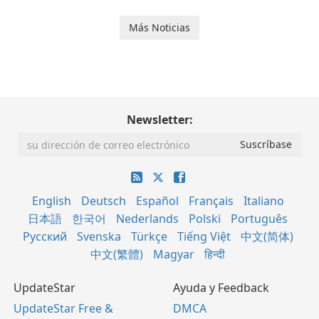
Más Noticias
Newsletter:
English
Deutsch
Español
Français
Italiano
日本語
한국어
Nederlands
Polski
Português
Русский
Svenska
Türkçe
Tiếng Việt
中文(简体)
中文(繁體)
Magyar
हिन्दी
UpdateStar
Ayuda y Feedback
UpdateStar Free &
DMCA