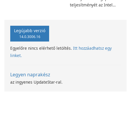
teljesítményét az Intel
számítástechnika-fejlesztési
programjával
Legújabb verzió
14.0.3006.16
Egyelőre nincs elérhető letöltés.
Itt hozzáadhatsz egy
linket.
Legyen naprakész
az ingyenes UpdateStar-ral.