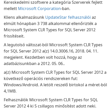
Kereskedelmi szoftvere a kategória Szerverek fejlett
mellett
Microsoft Corporation
-ban.
Kliens alkalmazásunk
UpdateStar felhasználói
az
elmúlt hónapban 3 738 alkalommal ellenőrizték a
Microsoft System CLR Types for SQL Server 2012
frissítéseit.
A legutolsó változat-ból Microsoft System CLR Types
for SQL Server 2012 a(z) 14.0.3006.16, 2018. 04. 11.
megjelent. Kezdetben volt hozzá, hogy az
adatbázisunkban a 2012. 05. 06..
a(z) Microsoft System CLR Types for SQL Server 2012 a
következő operációs rendszereken fut:
Windows/Android. A letölt reszelő birtokol a méret-ból
4,1MB.
Felhasználók Microsoft System CLR Types for SQL
Server 2012 4 ki 5 csillagos minősítést adott neki.