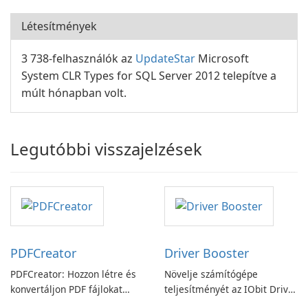
Létesítmények
3 738-felhasználók az
UpdateStar
Microsoft
System CLR Types for SQL Server 2012 telepítve a
múlt hónapban volt.
Legutóbbi visszajelzések
PDFCreator
Driver Booster
PDFCreator: Hozzon létre és
Növelje számítógépe
konvertáljon PDF fájlokat
teljesítményét az IObit Driver
könnyedén!
Booster funkciójával