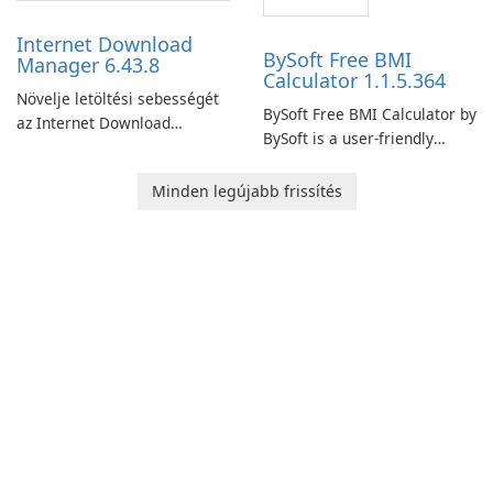
performance.
Internet Download
BySoft Free BMI
Manager 6.43.8
Calculator 1.1.5.364
Növelje letöltési sebességét
BySoft Free BMI Calculator by
az Internet Download
BySoft is a user-friendly
Manager segítségével!
software application
designed to help you
Minden legújabb frissítés
calculate your Body Mass
Index quickly and accurately.