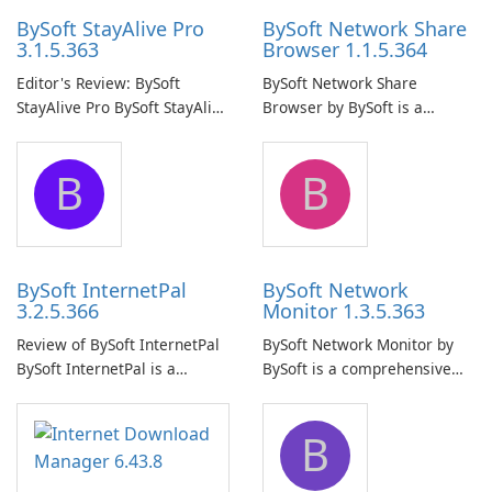
BySoft StayAlive Pro
BySoft Network Share
3.1.5.363
Browser 1.1.5.364
Editor's Review: BySoft
BySoft Network Share
StayAlive Pro BySoft StayAlive
Browser by BySoft is a
Pro is a reliable software
comprehensive software
application designed to
application that allows users
B
B
ensure the continuous and
to easily browse and manage
uninterrupted operation of
shared folders on their
your computer system.
network.
BySoft InternetPal
BySoft Network
3.2.5.366
Monitor 1.3.5.363
Review of BySoft InternetPal
BySoft Network Monitor by
BySoft InternetPal is a
BySoft is a comprehensive
comprehensive software
network monitoring software
application designed to
designed to help businesses
B
monitor your internet
effectively manage their
connection and provide real-
network infrastructure.
time insights into its