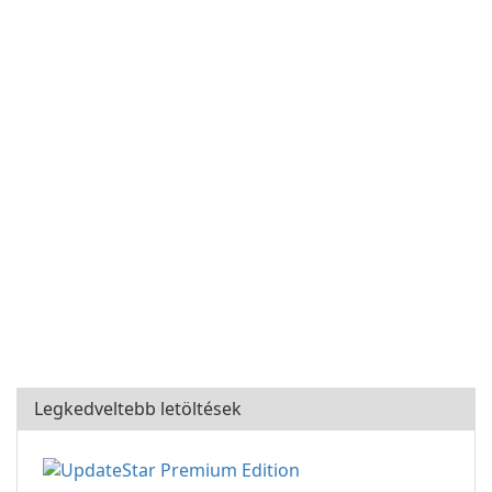
Legkedveltebb letöltések