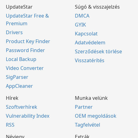
UpdateStar
Súgó & visszajelzés
UpdateStar Free &
DMCA
Premium
GYIK
Drivers
Kapcsolat
Product Key Finder
Adatvédelem
Password Finder
Szerződések törlése
Local Backup
Visszatérítés
Video Converter
SigParser
AppCleaner
Hírek
Munka velünk
Szoftverhírek
Partner
Vulnerability Index
OEM megoldások
RSS
Tagfelvétel
Névjegy
Extrák