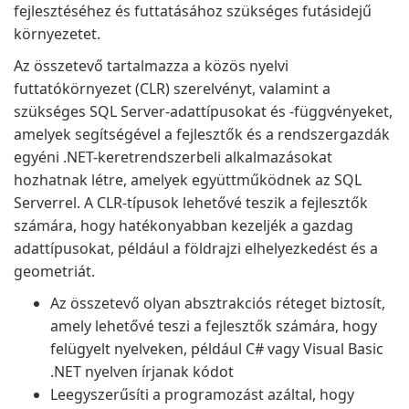
fejlesztéséhez és futtatásához szükséges futásidejű
környezetet.
Az összetevő tartalmazza a közös nyelvi
futtatókörnyezet (CLR) szerelvényt, valamint a
szükséges SQL Server-adattípusokat és -függvényeket,
amelyek segítségével a fejlesztők és a rendszergazdák
egyéni .NET-keretrendszerbeli alkalmazásokat
hozhatnak létre, amelyek együttműködnek az SQL
Serverrel. A CLR-típusok lehetővé teszik a fejlesztők
számára, hogy hatékonyabban kezeljék a gazdag
adattípusokat, például a földrajzi elhelyezkedést és a
geometriát.
Az összetevő olyan absztrakciós réteget biztosít,
amely lehetővé teszi a fejlesztők számára, hogy
felügyelt nyelveken, például C# vagy Visual Basic
.NET nyelven írjanak kódot
Leegyszerűsíti a programozást azáltal, hogy