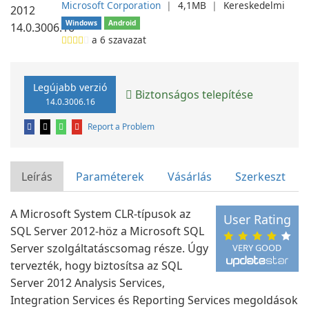
Microsoft Corporation
❘
4,1MB
❘
Kereskedelmi
Windows
Android
a
6
szavazat
Legújabb verzió
Biztonságos telepítése
14.0.3006.16
Report a Problem
Leírás
Paraméterek
Vásárlás
Szerkeszt
A Microsoft System CLR-típusok az
User Rating
SQL Server 2012-höz a Microsoft SQL
Server szolgáltatáscsomag része. Úgy
VERY GOOD
tervezték, hogy biztosítsa az SQL
Server 2012 Analysis Services,
Integration Services és Reporting Services megoldások