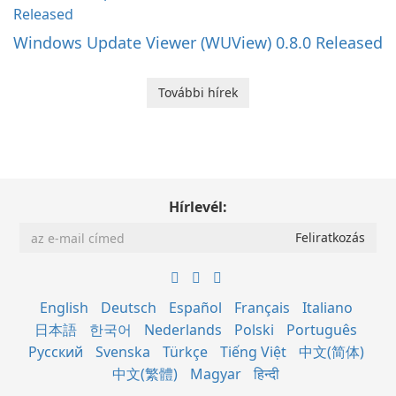
Windows Update Viewer (WUView) 0.8.0 Released
További hírek
Hírlevél:
English
Deutsch
Español
Français
Italiano
日本語
한국어
Nederlands
Polski
Português
Русский
Svenska
Türkçe
Tiếng Việt
中文(简体)
中文(繁體)
Magyar
हिन्दी