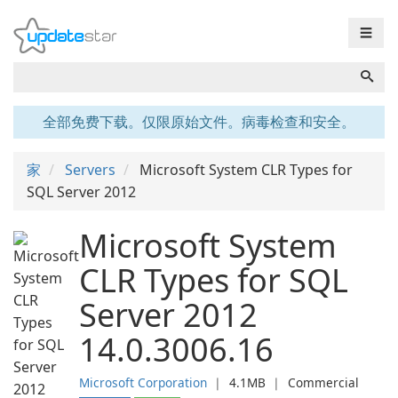
☰
全部免费下载。仅限原始文件。病毒检查和安全。
家
Servers
Microsoft System CLR Types for
SQL Server 2012
Microsoft System
CLR Types for SQL
Server 2012
14.0.3006.16
Microsoft Corporation
❘
4.1MB
❘
Commercial