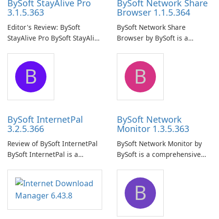
BySoft StayAlive Pro
BySoft Network Share
3.1.5.363
Browser 1.1.5.364
Editor's Review: BySoft
BySoft Network Share
StayAlive Pro BySoft StayAlive
Browser by BySoft is a
Pro is a reliable software
comprehensive software
application designed to
application that allows users
B
B
ensure the continuous and
to easily browse and manage
uninterrupted operation of
shared folders on their
your computer system.
network.
BySoft InternetPal
BySoft Network
3.2.5.366
Monitor 1.3.5.363
Review of BySoft InternetPal
BySoft Network Monitor by
BySoft InternetPal is a
BySoft is a comprehensive
comprehensive software
network monitoring software
application designed to
designed to help businesses
B
monitor your internet
effectively manage their
connection and provide real-
network infrastructure.
time insights into its
performance.