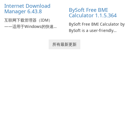
Internet Download
BySoft Free BMI
Manager 6.43.8
Calculator 1.1.5.364
互联网下载管理器（IDM）
BySoft Free BMI Calculator by
——适用于Windows的快速可
BySoft is a user-friendly
靠下载管理器 Tonec Inc. 的互
software application
联网下载管理器（IDM）是
designed to help you
所有最新更新
Microsoft Windows 的历史悠
calculate your Body Mass
久的下载加速器和管理器，专
Index quickly and accurately.
注于速度、可靠性和紧密的浏
览器集成。IDM 采用动态文件
分割、多部分下载和连接重用
来加快下载速度，提供强大的
简历和恢复功能，并提供获取
流媒体和批处理站点资源以供
离线使用的工具。Tonec 的定
期更新保持了与 Chrome、
Edge、Firefox 及其他基于
Chromium …