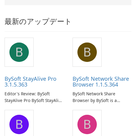
最新のアップデート
B
B
BySoft StayAlive Pro
BySoft Network Share
3.1.5.363
Browser 1.1.5.364
Editor's Review: BySoft
BySoft Network Share
StayAlive Pro BySoft StayAlive
Browser by BySoft is a
Pro is a reliable software
comprehensive software
application designed to
application that allows users
B
B
ensure the continuous and
to easily browse and manage
uninterrupted operation of
shared folders on their
your computer system.
network.