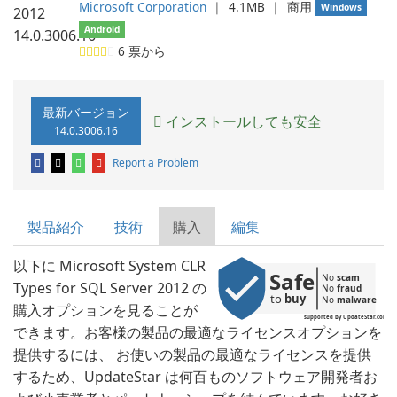
Microsoft Corporation
❘
4.1MB
❘
商用
Windows
Android
6
票から
最新バージョン
インストールしても安全
14.0.3006.16
Report a Problem
製品紹介
技術
購入
編集
以下に Microsoft System CLR
Safe
No 
scam
Types for SQL Server 2012 の
No 
fraud
to 
buy
No 
malware
購入オプションを見ることが
supported by UpdateStar.com
できます。お客様の製品の最適なライセンスオプションを
提供するには、 お使いの製品の最適なライセンスを提供
するため、UpdateStar は何百ものソフトウェア開発者お