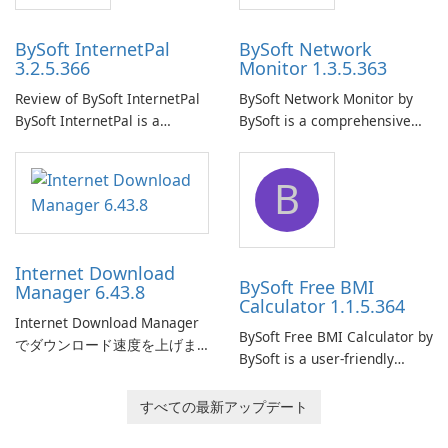
BySoft InternetPal
BySoft Network
3.2.5.366
Monitor 1.3.5.363
Review of BySoft InternetPal
BySoft Network Monitor by
BySoft InternetPal is a
BySoft is a comprehensive
comprehensive software
network monitoring software
application designed to
designed to help businesses
B
monitor your internet
effectively manage their
connection and provide real-
network infrastructure.
time insights into its
performance.
Internet Download
BySoft Free BMI
Manager 6.43.8
Calculator 1.1.5.364
Internet Download Manager
BySoft Free BMI Calculator by
でダウンロード速度を上げま
BySoft is a user-friendly
しょう!
software application
designed to help you
すべての最新アップデート
calculate your Body Mass
Index quickly and accurately.