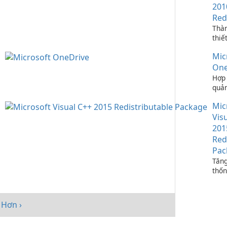
201
Red
Thà
thiế
ứng 
Mic
C++
One
Hợp 
quản
bạn 
Mic
One
Vis
201
Red
Pac
Tăng
thốn
Micr
C++
Redi
Hơn ›
Pack