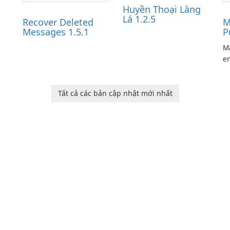
Huyền Thoại Làng
Lá 1.2.5
Recover Deleted
M
Messages 1.5.1
P
Ma
en
ga
pl
he
Tất cả các bản cập nhật mới nhất
Ol
d
jo
la