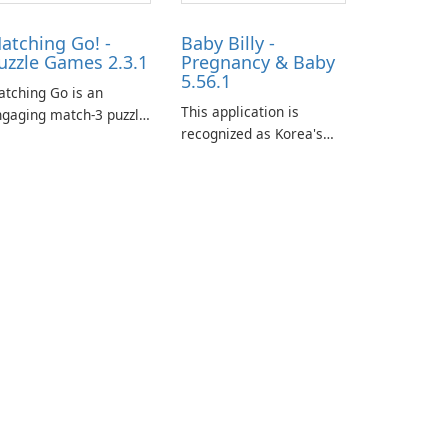
atching Go! -
Baby Billy -
uzzle Games 2.3.1
Pregnancy & Baby
5.56.1
tching Go is an
This application is
gaging match-3 puzzle
recognized as Korea's
me that invites
leading free platform for
ayers to join Chloe and
pregnancy and baby
r charming corgi,
tracking, offering
lie, on an adventurous
essential healthcare tips
urney across diverse
and doctor-approved
ndscapes.
articles.