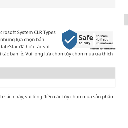
icrosoft System CLR Types
Safe
No 
scam
i những lựa chọn bản
No 
fraud
to 
buy
No 
malware
ateStar đã hợp tác với
supported by UpdateStar.com
tác bán lẻ. Vui lòng lựa chọn tùy chọn mua ưa thích
nh sách này, vui lòng điền các tùy chọn mua sản phẩm