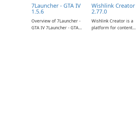
7Launcher - GTA IV
Wishlink Creator
1.5.6
2.77.0
Overview of 7Launcher -
Wishlink Creator is a
GTA IV 7Launcher - GTA
platform for content
IV is a specialized
creators designed to
software application
monetize their work
designed to optimize the
through built-in brand
gaming experience for
partnerships and
Grand Theft Auto IV.
integrated tools for
content distribution an
audience engagement.