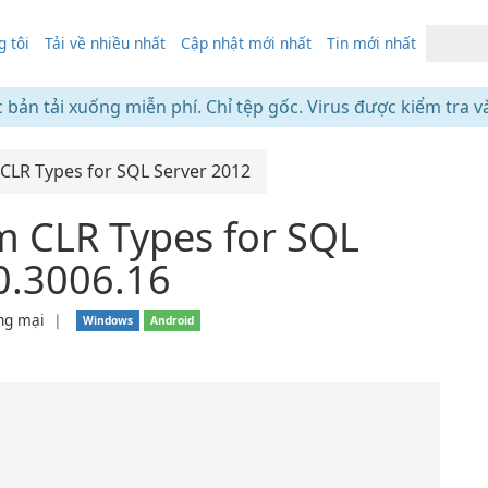
 tôi
Tải về nhiều nhất
Cập nhật mới nhất
Tin mới nhất
c bản tải xuống miễn phí. Chỉ tệp gốc. Virus được kiểm tra v
CLR Types for SQL Server 2012
m CLR Types for SQL
0.3006.16
ng mại
❘
Windows
Android