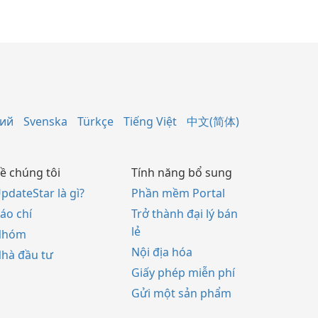
кий
Svenska
Türkçe
Tiếng Việt
中文(简体)
ề chúng tôi
Tính năng bổ sung
pdateStar là gì?
Phần mềm Portal
áo chí
Trở thành đại lý bán
lẻ
Nhóm
Nội địa hóa
hà đầu tư
Giấy phép miễn phí
Gửi một sản phẩm