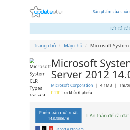
Sản phẩm của chúng
Tất cả cá
Trang chủ
Máy chủ
Microsoft System 
Microsoft Syste
Server 2012 14.
Microsoft Corporation
❘
4,1MB
❘
Thươ
ra khỏi
6
phiếu
Phiên bản mới nhất
An toàn để cài đặt
14.0.3006.16
Report a Problem