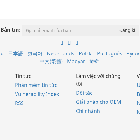
Bản tin:
no
日本語
한국어
Nederlands
Polski
Português
Русс
中文(繁體)
Magyar
हिन्दी
Tin tức
Làm việc với chúng
V
tôi
Phần mềm tin tức
U
Đối tác
Vulnerability Index
B
Giải pháp cho OEM
RSS
Chi nhánh
N