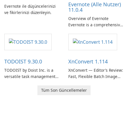
Evernote (Alle Nutzer)
need predictable …
Evernote ile düşüncelerinizi
11.0.4
ve fikirlerinizi düzenleyin.
Overview of Evernote
Evernote is a comprehensive
note-taking and organization
software designed to help
users capture, organize, and
access information across
multiple devices.
TODOIST 9.30.0
XnConvert 1.114
TODOIST by Doist Inc. is a
XnConvert — Editor’s Review:
versatile task management
Fast, Flexible Batch Image
tool designed to help
Converter for Windows,
individuals and teams
macOS and Linux XnConvert
Tüm Son Güncellemeler
organize their work and
is a polished, cross-platform
increase productivity.
batch image processor from
XnSoft that balances depth
and simplicity.